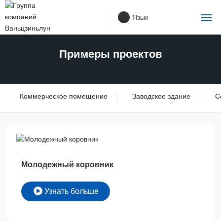
Язык
Главная
Примеры проектов
О нас
Коммерческое помещение
Заводское здание
С
Примеры проектов
Продукция
Новости
Молодежный коровник
Контакты
Узнать больше